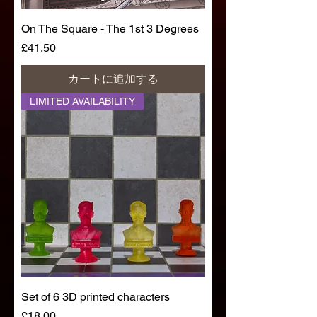
On The Square - The 1st 3 Degrees
価格
£41.50
カートに追加する
LIMITED AVAILABILITY
Set of 6 3D printed characters
価格
£18.00