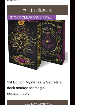
カートに追加する
STOCK CLEARANCE 75% OFF
1st Edition Mysteries & Secrets a
deck marked for magic
通常価格
セール価格
£25.00
£6.25
カートに追加する