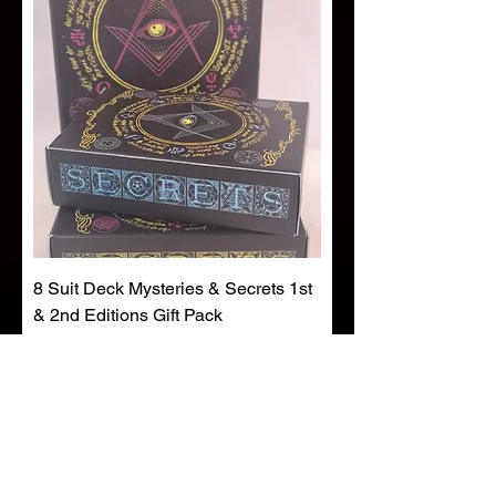
8 Suit Deck Mysteries & Secrets 1st
& 2nd Editions Gift Pack
通常価格
セール価格
£38.00
£25.00
カートに追加する
Free download