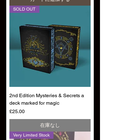
SOLD OUT
2nd Edition Mysteries & Secrets a
deck marked for magic
価格
£25.00
在庫なし
Very Limited Stock