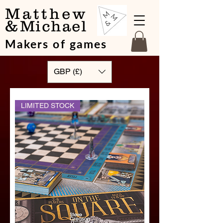
Matthew
&
Michael
Makers of games
GBP (£)
LIMITED STOCK